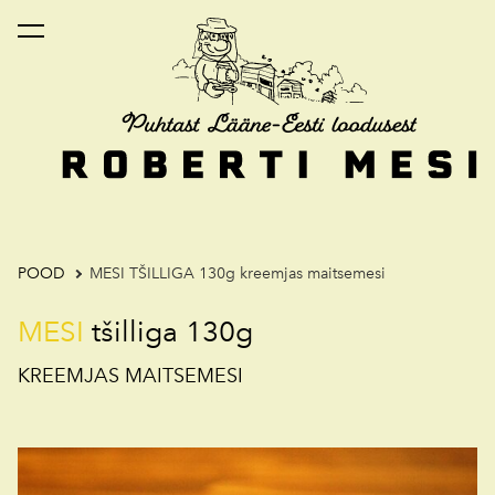
lisati ostukorvi.
Vaata ostukorvi
POOD
MESI TŠILLIGA 130g kreemjas maitsemesi
MESI
tšilliga 130g
KREEMJAS MAITSEMESI