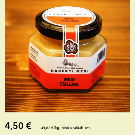
4,50 €
34,62 €/kg
(hind sisaldab km)